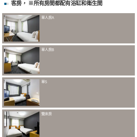
客房， ※所有房間都配有浴缸和衛生間
單人房A
單人房B
單S
雙床房