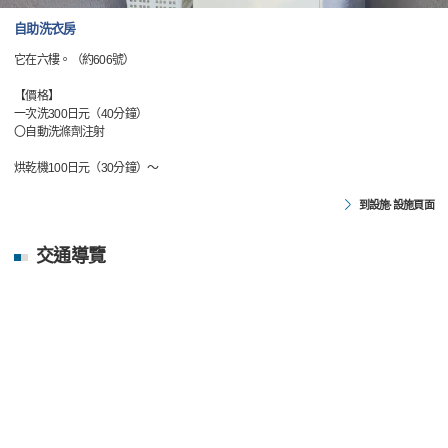
自助洗衣房
它在六樓。（約606號）
【價格】
一次洗300日元（40分鐘）
〇自動洗滌劑注射
烘乾機100日元（30分鐘）〜
到設施·設施頁面
交通導覽