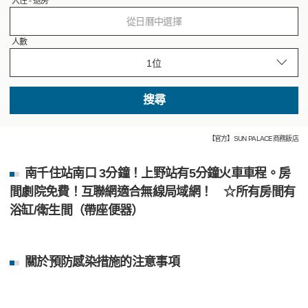
入住 - 退房
從日曆中選擇
人數
搜尋
【官方】SUN PALACE商務飯店
南千住站南口 3分鐘！上野站有5分鐘火車車程。房
間劇院免費！互聯網適合無線局域網！ ☆所有房間有
浴缸/衛生間（帶座便器）
關於預防感染措施的注意事項