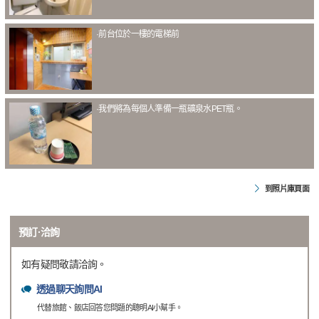
·前台位於一樓的電梯前
·我們將為每個人準備一瓶礦泉水PET瓶。
到照片庫頁面
預訂·洽詢
如有疑問敬請洽詢。
透過聊天詢問AI
代替旅館、飯店回答您問題的聰明AI小幫手。