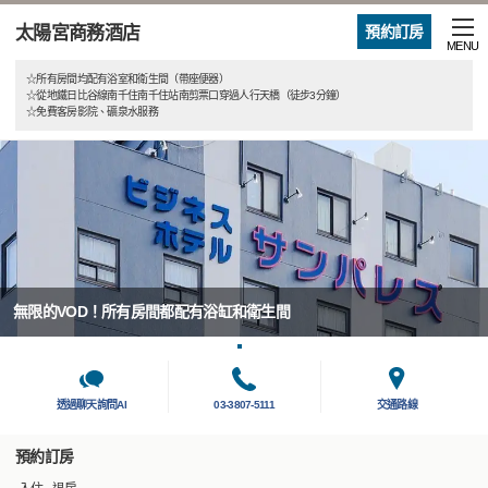
太陽宮商務酒店
預約訂房
MENU
☆所有房間均配有浴室和衛生間（帶座便器）
☆從地鐵日比谷線南千住南千住站南剪票口穿過人行天橋（徒步3分鐘）
☆免費客房影院、礦泉水服務
無限的VOD！所有房間都配有浴缸和衛生間
透過聊天詢問AI
03-3807-5111
交通路線
預約訂房